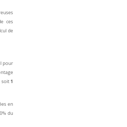
reuses
de ces
lcul de
il pour
centage
 soit
1
lées en
50% du