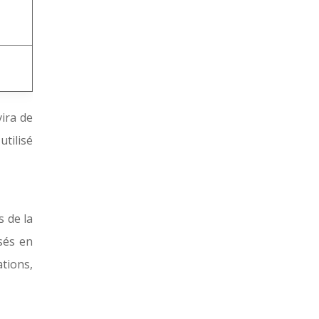
vira de
utilisé
 de la
isés en
tions,