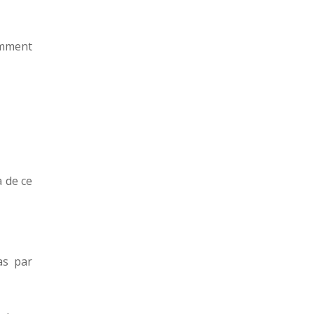
amment
à de ce
cas par